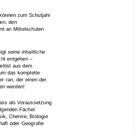
 können zum Schuljahr
en, den
mt an Mittelschulen
gt seine inhaltliche
icht entgehen –
gelöst aus dem
 um das komplette
er ran, der einen der
ten werden!
dass als Voraussetzung
olgenden Fächer
sik, Chemie, Biologie
haft oder Geografie