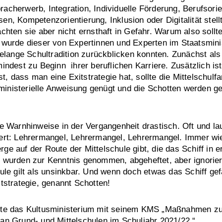
acherwerb, Integration, Individuelle Förderung, Berufsori
en, Kompetenzorientierung, Inklusion oder Digitalität stell
achten sie aber nicht ernsthaft in Gefahr. Warum also soll
h wurde dieser von Expertinnen und Experten im Staatsmin
hrelange Schultradition zurückblicken konnten. Zunächst als
indest zu Beginn ihrer beruflichen Karriere. Zusätzlich is
 dass man eine Exitstrategie hat, sollte die Mittelschulfam
inisterielle Anweisung genügt und die Schotten werden ge
ie Warnhinweise in der Vergangenheit drastisch. Oft und la
ert: Lehrermangel, Lehrermangel, Lehrermangel. Immer wie
ge auf der Route der Mittelschule gibt, die das Schiff in e
e wurden zur Kenntnis genommen, abgeheftet, aber ignorie
hule gilt als unsinkbar. Und wenn doch etwas das Schiff ge
itstrategie, genannt Schotten!
rte das Kultusministerium mit seinem KMS „Maßnahmen zu
an Grund- und Mittelschulen im Schuljahr 2021/22.“