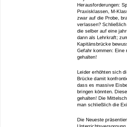
Herausforderungen: Spr
Praxisklassen, M-Klass
zwar auf die Probe, br
verlassen? Schließlic
die selber auf eine ja
dann als Lehrkraft; zum
Kapitänsbrücke bewusst,
Gefahr kommen: Eine m
gehalten!
Leider erhöhten sich d
Brücke damit konfronti
dass es massive Eisber
bringen könnten. Dies
gehalten! Die Mittelsc
man schließlich die Ex
Die Neueste präsentie
Unterrichtsversorgung 