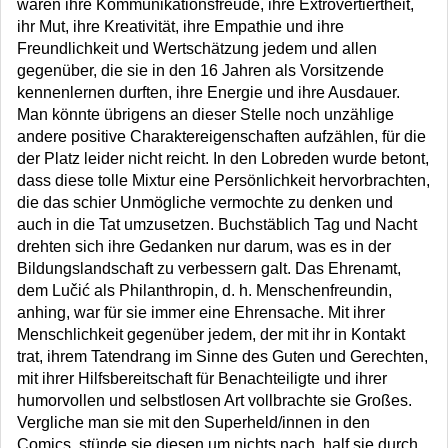
wären ihre Kommunikationsfreude, ihre Extrovertiertheit,
ihr Mut, ihre Kreativität, ihre Empathie und ihre
Freundlichkeit und Wertschätzung jedem und allen
gegenüber, die sie in den 16 Jahren als Vorsitzende
kennenlernen durften, ihre Energie und ihre Ausdauer.
Man könnte übrigens an dieser Stelle noch unzählige
andere positive Charaktereigenschaften aufzählen, für die
der Platz leider nicht reicht. In den Lobreden wurde betont,
dass diese tolle Mixtur eine Persönlichkeit hervorbrachten,
die das schier Unmögliche vermochte zu denken und
auch in die Tat umzusetzen. Buchstäblich Tag und Nacht
drehten sich ihre Gedanken nur darum, was es in der
Bildungslandschaft zu verbessern galt. Das Ehrenamt,
dem Lučić als Philanthropin, d. h. Menschenfreundin,
anhing, war für sie immer eine Ehrensache. Mit ihrer
Menschlichkeit gegenüber jedem, der mit ihr in Kontakt
trat, ihrem Tatendrang im Sinne des Guten und Gerechten,
mit ihrer Hilfsbereitschaft für Benachteiligte und ihrer
humorvollen und selbstlosen Art vollbrachte sie Großes.
Vergliche man sie mit den Superheld/innen in den
Comics, stünde sie diesen um nichts nach, half sie durch