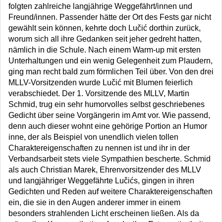
folgten zahlreiche langjährige Weggefährt/innen und
Freund/innen. Passender hätte der Ort des Fests gar nicht
gewählt sein können, kehrte doch Lučić dorthin zurück,
worum sich all ihre Gedanken seit jeher gedreht hatten,
nämlich in die Schule. Nach einem Warm-up mit ersten
Unterhaltungen und ein wenig Gelegenheit zum Plaudern,
ging man recht bald zum förmlichen Teil über. Von den drei
MLLV-Vorsitzenden wurde Lučić mit Blumen feierlich
verabschiedet. Der 1. Vorsitzende des MLLV, Martin
Schmid, trug ein sehr humorvolles selbst geschriebenes
Gedicht über seine Vorgängerin im Amt vor. Wie passend,
denn auch dieser wohnt eine gehörige Portion an Humor
inne, der als Beispiel von unendlich vielen tollen
Charaktereigenschaften zu nennen ist und ihr in der
Verbandsarbeit stets viele Sympathien bescherte. Schmid
als auch Christian Marek, Ehrenvorsitzender des MLLV
und langjähriger Weggefährte Lučićs, gingen in ihren
Gedichten und Reden auf weitere Charaktereigenschaften
ein, die sie in den Augen anderer immer in einem
besonders strahlenden Licht erscheinen ließen. Als da