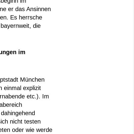
sbeginn im
nne er das Ansinnen
en. Es herrsche
bayernweit, die
tungen im
uptstadt München
 einmal explizit
ernabende etc.). Im
tabereich
 dahingehend
ich nicht testen
reten oder wie werde