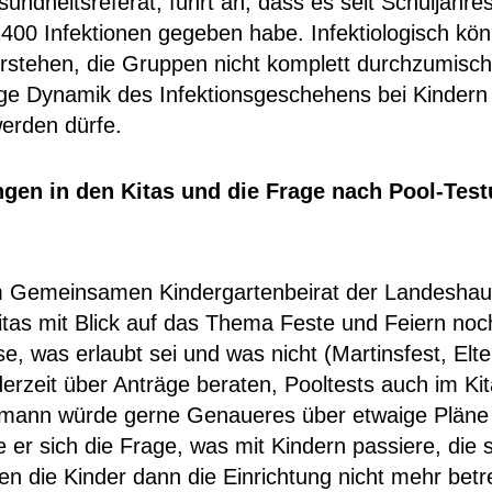
sundheitsreferat, führt an, dass es seit Schuljahre
400 Infektionen gegeben habe. Infektiologisch kö
rstehen, die Gruppen nicht komplett durchzumisch
ige Dynamik des Infektionsgeschehens bei Kindern 
werden dürfe.
gen in den Kitas und die Frage nach Pool-Tes
m Gemeinsamen Kindergartenbeirat der Landesha
Kitas mit Blick auf das Thema Feste und Feiern noch
e, was erlaubt sei und was nicht (Martinsfest, Elt
erzeit über Anträge beraten, Pooltests auch im Ki
lmann würde gerne Genaueres über etwaige Pläne
le er sich die Frage, was mit Kindern passiere, die s
ten die Kinder dann die Einrichtung nicht mehr bet