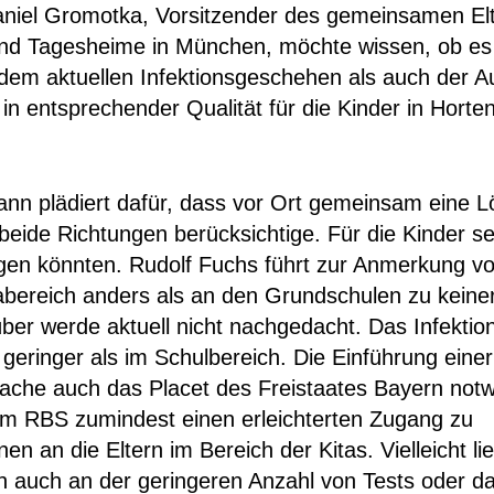
niel Gromotka, Vorsitzender des gemeinsamen Elt
und Tagesheime in München, möchte wissen, ob es 
dem aktuellen Infektionsgeschehen als auch der A
in entsprechender Qualität für die Kinder in Hort
nn plädiert dafür, dass vor Ort gemeinsam eine 
eide Richtungen berücksichtige. Für die Kinder se
wegen könnten. Rudolf Fuchs führt zur Anmerkung 
abereich anders als an den Grundschulen zu keiner 
ber werde aktuell nicht nachgedacht. Das Infekti
 geringer als im Schulbereich. Die Einführung einer 
mache auch das Placet des Freistaates Bayern notw
om RBS zumindest einen erleichterten Zugang zu
n an die Eltern im Bereich der Kitas. Vielleicht l
 auch an der geringeren Anzahl von Tests oder da