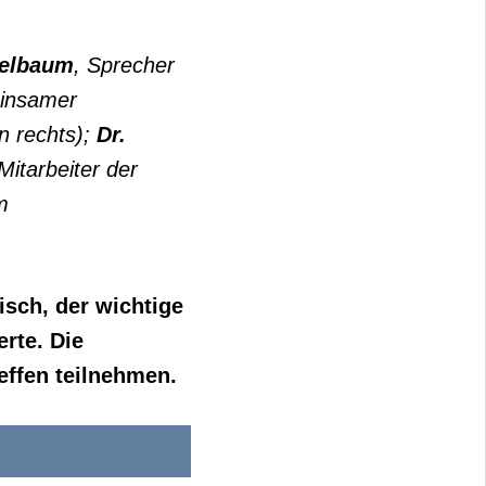
Oelbaum
, Sprecher
insamer
n rechts);
Dr.
Mitarbeiter der
m
sch, der wichtige
rte. Die
effen teilnehmen.