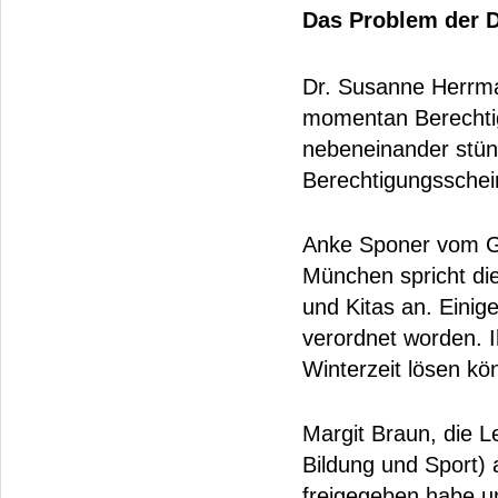
Das Problem der 
Dr. Susanne Herrma
momentan Berechtigu
nebeneinander stün
Berechtigungsschei
Anke Sponer vom Ge
München spricht di
und Kitas an. Einig
verordnet worden. I
Winterzeit lösen kö
Margit Braun, die L
Bildung und Sport)
freigegeben habe u