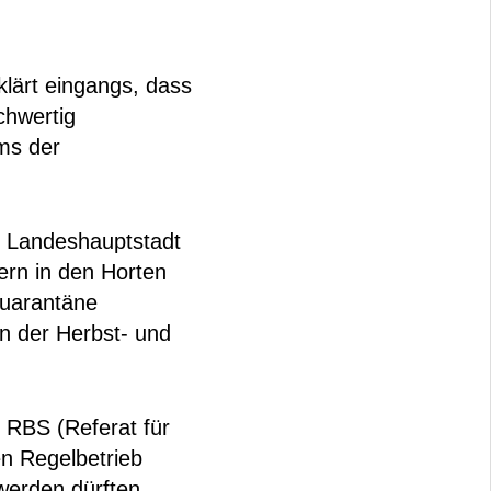
lärt eingangs, dass
chwertig
ms der
 Landeshauptstadt
rn in den Horten
Quarantäne
n der Herbst- und
m RBS (Referat für
n Regelbetrieb
werden dürften.