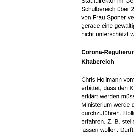
Stadtdirektor im Ge
Schulbereich über 2
von Frau Sponer ve
gerade eine gewalt
nicht unterschätzt 
Corona-Regulierun
Kitabereich
Chris Hollmann vo
erbittet, dass den 
erklärt werden müss
Ministerium werde d
durchzuführen. Hol
erfahren. Z. B. stel
lassen wollen. Dürf