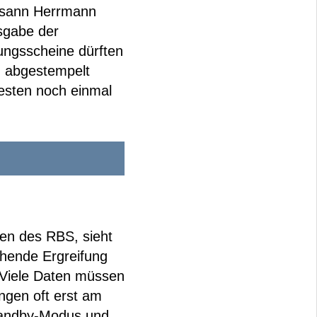
Susann Herrmann
usgabe der
ungsscheine dürften
n abgestempelt
esten noch einmal
len des RBS, sieht
chende Ergreifung
(Viele Daten müssen
ngen oft erst am
Standby-Modus und