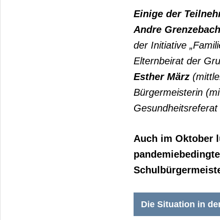
Einige der Teilne
Andre Grenzebac
der Initiative „Famil
Elternbeirat der G
Esther März
(mittle
Bürgermeisterin (mit
Gesundheitsreferat 
Auch im Oktober l
pandemiebedingte 
Schulbürgermeiste
Die Situation in de