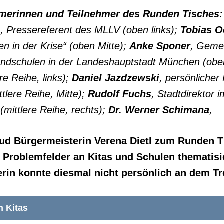
hmerinnen und Teilnehmer des Runden Tisches:
h
, Pressereferent des MLLV (oben links);
Tobias 
ien in der Krise“ (oben Mitte);
Anke Sponer
, Geme
rundschulen in der Landeshauptstadt München (obe
re Reihe, links);
Daniel Jazdzewski
, persönlicher 
tlere Reihe, Mitte);
Rudolf Fuchs
, Stadtdirektor i
(mittlere Reihe, rechts);
Dr. Werner Schimana
,
ud Bürgermeisterin Verena Dietl zum Runden Ti
Problemfelder an Kitas und Schulen thematisie
rin konnte diesmal nicht persönlich an dem Tr
n Kitas