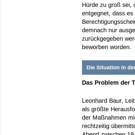
Hürde zu groß sei,
entgegnet, dass es 
Berechtigungsschei
demnach nur ausgeg
zurückgegeben werd
beworben worden.
Die Situation in d
Das Problem der T
Leonhard Baur, Lei
als größte Herausf
der Maßnahmen mit 
rechtzeitig übermit
Abend zwischen 19 