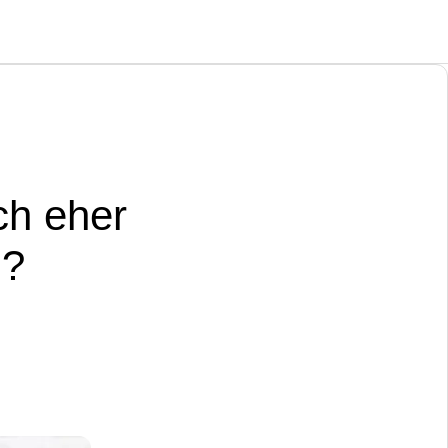
ch eher
g?