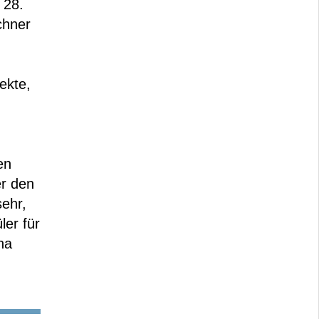
 28.
chner
ekte,
en
er den
sehr,
ler für
na