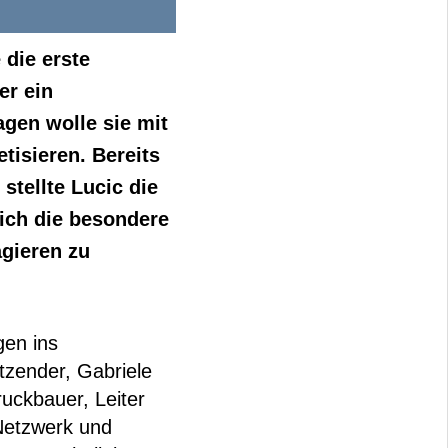
die erste
er ein
gen wolle sie mit
tisieren. Bereits
tellte Lucic die
ich die besondere
agieren zu
gen ins
itzender, Gabriele
ruckbauer, Leiter
Netzwerk und