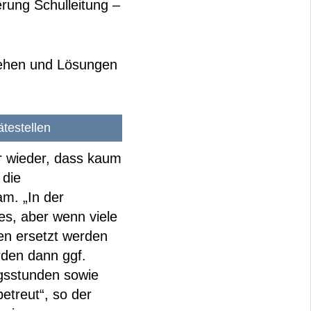
rung Schulleitung –
gehen und Lösungen
or.
testellen
 wieder, dass kaum
 die
am. „In der
tes, aber wenn viele
en ersetzt werden
rden dann ggf.
ngsstunden sowie
etreut“, so der