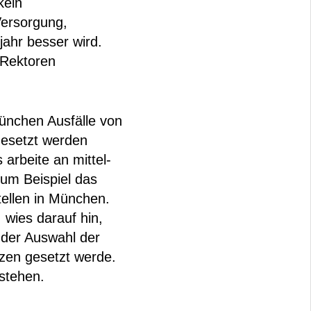
kein
Versorgung,
ahr besser wird.
 Rektoren
ünchen Ausfälle von
gesetzt werden
arbeite an mittel-
zum Beispiel das
ellen in München.
 wies darauf hin,
 der Auswahl der
en gesetzt werde.
ustehen.