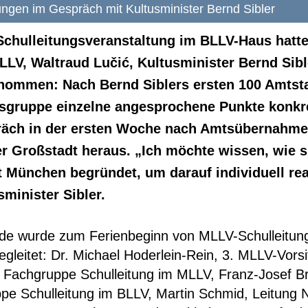
ngen im Gespräch mit Kultusminister Bernd Sibler
chulleitungsveranstaltung im BLLV-Haus hatte 
LLV, Waltraud Lučić, Kultusminister Bernd Sibl
ommen: Nach Bernd Siblers ersten 100 Amtsta
gsgruppe einzelne angesprochene Punkte konkre
räch in der ersten Woche nach Amtsübernahme s
r Großstadt heraus. „Ich möchte wissen, wie s
dt München begründet, um darauf individuell re
minister Sibler.
de wurde zum Ferienbeginn von MLLV-Schulleitun
egleitet: Dr. Michael Hoderlein-Rein, 3. MLLV-Vors
er Fachgruppe Schulleitung im MLLV, Franz-Josef B
pe Schulleitung im BLLV, Martin Schmid, Leitung 