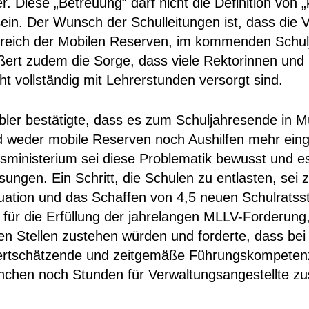
. Diese „Betreuung“ darf nicht die Definition von „
 sein. Der Wunsch der Schulleitungen ist, dass die 
reich der Mobilen Reserven, im kommenden Schulj
ßert zudem die Sorge, dass viele Rektorinnen und
 vollständig mit Lehrerstunden versorgt sind.
ler bestätigte, dass es zum Schuljahresende in M
d weder mobile Reserven noch Aushilfen mehr ein
ministerium sei diese Problematik bewusst und es 
sungen. Ein Schritt, die Schulen zu entlasten, sei 
uation und das Schaffen von 4,5 neuen Schulratsst
 für die Erfüllung der jahrelangen MLLV-Forderung,
n Stellen zustehen würden und forderte, dass bei
ertschätzende und zeitgemäße Führungskompetenz
chen noch Stunden für Verwaltungsangestellte z