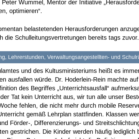
Peter Wummel, Mentor der Initiative „Herausforde
en, optimieren“.
 momentan belastetenden Herausforderungen anzu
ich die Schulleitungsvertretungen bereits tags zuv
ng, Lehrerstunden, Verwaltungsangestellten- und Schulrä
mtes und des Kultusministeriums heißt es immer
en ausfallen würde. Dr. Hoderlein-Rein machte auf
inition des Begriffes „Unterrichtsausfall“ aufmerks
 der Tat kein Unterricht aus, wir tun alle unser Bes
Woche fehlen, die nicht mehr durch mobile Reserv
nterricht gemäß Lehrplan stattfinden. Klassen we
d Förder-, Differenzierungs- und Streitschlichtu
en gestrichen. Die Kinder werden häufig lediglich b