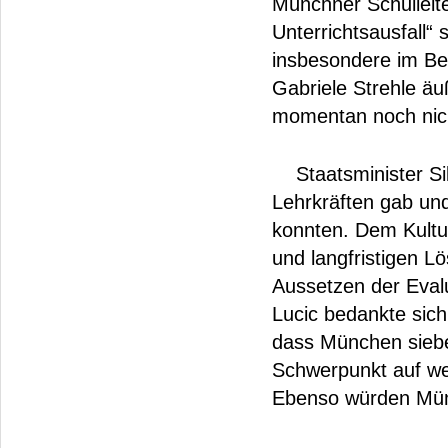
Münchner Schulleiter
Unterrichtsausfall“
insbesondere im Be
Gabriele Strehle äu
momentan noch nicht
Staatsminister Sib
Lehrkräften gab un
konnten. Dem Kultus
und langfristigen Lö
Aussetzen der Eval
Lucic bedankte sich
dass München siebe
Schwerpunkt auf w
Ebenso würden Mün