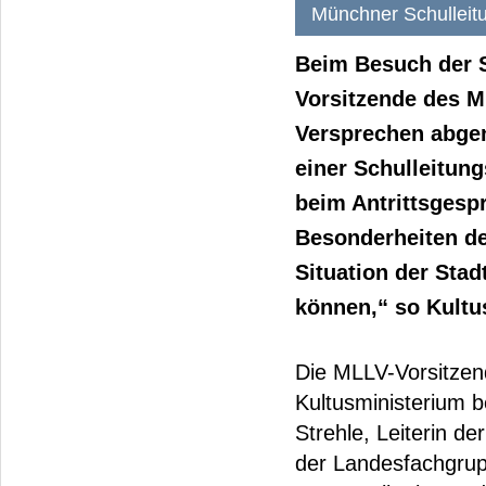
Münchner Schulleitu
Beim Besuch der S
Vorsitzende des M
Versprechen abgen
einer Schulleitun
beim Antrittsgesp
Besonderheiten de
Situation der Sta
können,“ so Kultus
Die MLLV-Vorsitzen
Kultusministerium b
Strehle, Leiterin d
der Landesfachgrup